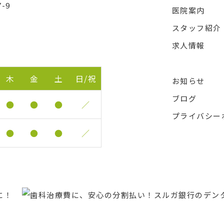
-9
医院案内
スタッフ紹介
求人情報
木
金
土
日/祝
お知らせ
ブログ
●
●
●
／
プライバシー
●
●
●
／