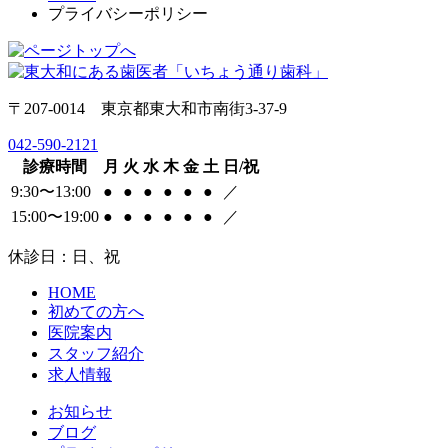
プライバシーポリシー
〒207-0014 東京都東大和市南街3-37-9
042-590-2121
診療時間
月
火
水
木
金
土
日/祝
9:30〜13:00
●
●
●
●
●
●
／
15:00〜19:00
●
●
●
●
●
●
／
休診日：日、祝
HOME
初めての方へ
医院案内
スタッフ紹介
求人情報
お知らせ
ブログ