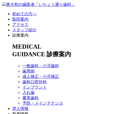
初めての方へ
医院案内
アクセス
スタッフ紹介
診療案内
MEDICAL
GUIDANCE
診療案内
一般歯科・小児歯科
歯周病
成人矯正・小児矯正
歯科口腔外科
インプラント
入れ歯
審美歯科
予防・メインテナンス
求人情報
新着情報