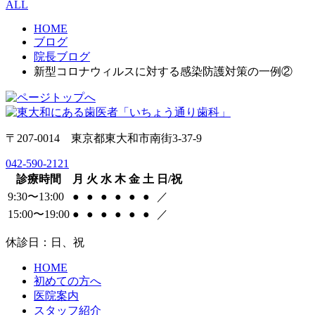
ALL
HOME
ブログ
院長ブログ
新型コロナウィルスに対する感染防護対策の一例②
〒207-0014 東京都東大和市南街3-37-9
042-590-2121
診療時間
月
火
水
木
金
土
日/祝
9:30〜13:00
●
●
●
●
●
●
／
15:00〜19:00
●
●
●
●
●
●
／
休診日：日、祝
HOME
初めての方へ
医院案内
スタッフ紹介